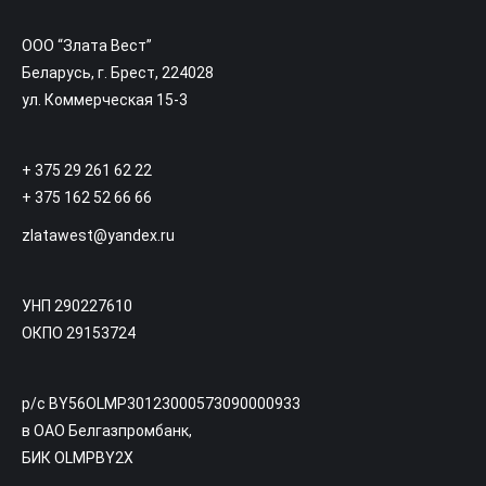
ООО “Злата Вест”
Беларусь, г. Брест, 224028
ул. Коммерческая 15-3
+ 375 29 261 62 22
+ 375 162 52 66 66
zlatawest@yandex.ru
УНП 290227610
ОКПО 29153724
р/с BY56OLMP30123000573090000933
в ОАО Белгазпромбанк,
БИК OLMPBY2X