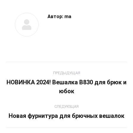
Автор:
ma
Навигация
ПРЕДЫДУЩАЯ
по
НОВИНКА 2024! Вешалка В830 для брюк и
Предыдущая
юбок
записям
запись:
СЛЕДУЮЩАЯ
Новая фурнитура для брючных вешалок
Следующая
запись: