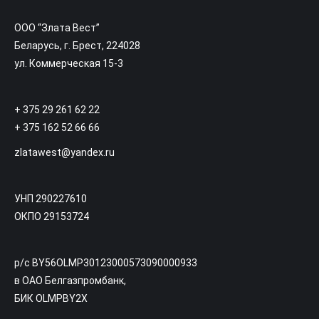
ООО “Злата Вест”
Беларусь, г. Брест, 224028
ул. Коммерческая 15-3
+ 375 29 261 62 22
+ 375 162 52 66 66
zlatawest@yandex.ru
УНП 290227610
ОКПО 29153724
р/с BY56OLMP30123000573090000933
в ОАО Белгазпромбанк,
БИК OLMPBY2X