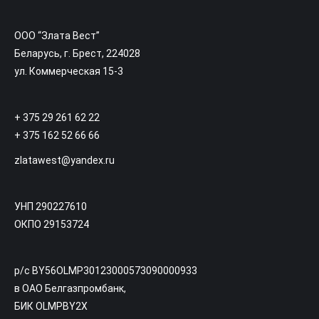
ООО “Злата Вест”
Беларусь, г. Брест, 224028
ул. Коммерческая 15-3
+ 375 29 261 62 22
+ 375 162 52 66 66
zlatawest@yandex.ru
УНП 290227610
ОКПО 29153724
р/с BY56OLMP30123000573090000933
в ОАО Белгазпромбанк,
БИК OLMPBY2X